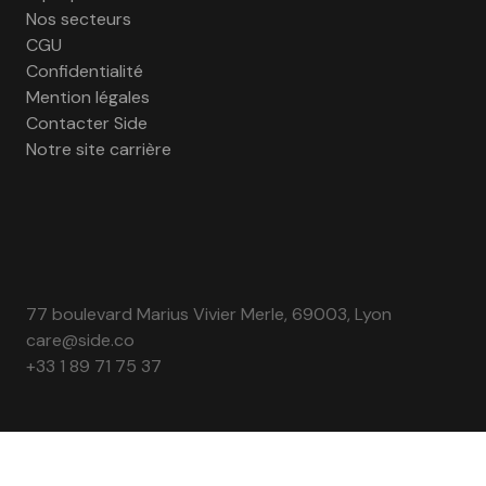
Nos secteurs
CGU
Confidentialité
Mention légales
Contacter Side
Notre site carrière
77 boulevard Marius Vivier Merle, 69003, Lyon
care@side.co
+33 1 89 71 75 37