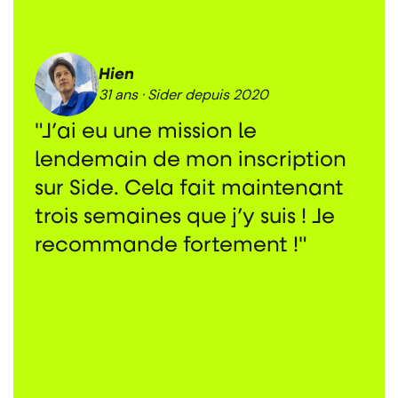
Hien
Anne-Gaëlle
31 ans · Sider depuis 2020
32 ans · Sider depuis 2023
"J’ai eu une mission le
"Vraiment très très contente
lendemain de mon inscription
d'être tombée sur une
sur Side. Cela fait maintenant
application aussi sympathique
trois semaines que j’y suis ! Je
avec autant de réactivité et de
recommande fortement !"
professionnalisme. Bravo et
merci Side !"