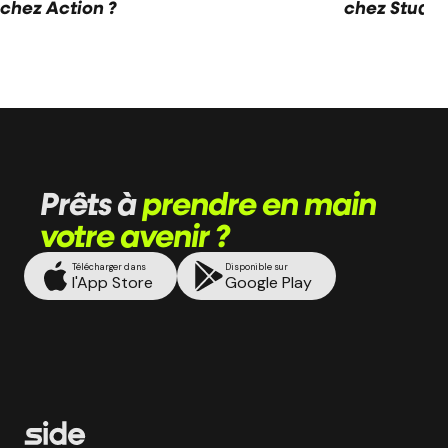
chez Action ?
chez Stuart 
Prêts à
prendre en main
votre avenir ?
Télécharger dans
Disponible sur
l'App Store
Google Play