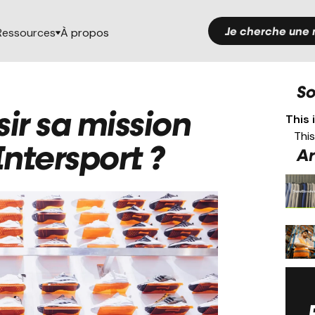
Je cherche une 
Ressources
À propos
S
r sa mission
This 
This
Intersport ?
Ar