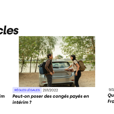
cles
9/
21/1/2022
RÈGLES LÉGALES
Qu
im
Peut-on poser des congés payés en
Fr
intérim ?