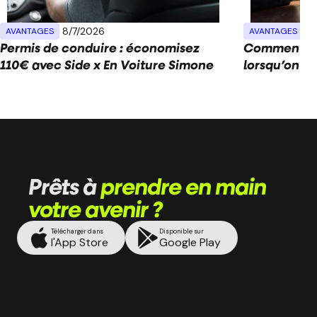
8/7/2026
26
AVANTAGES
AVANTAGES
Permis de conduire : économisez
Comment fin
110€ avec Side x En Voiture Simone
lorsqu’on es
Prêts à
prendre en main
votre avenir ?
Télécharger dans
Disponible sur
l'App Store
Google Play