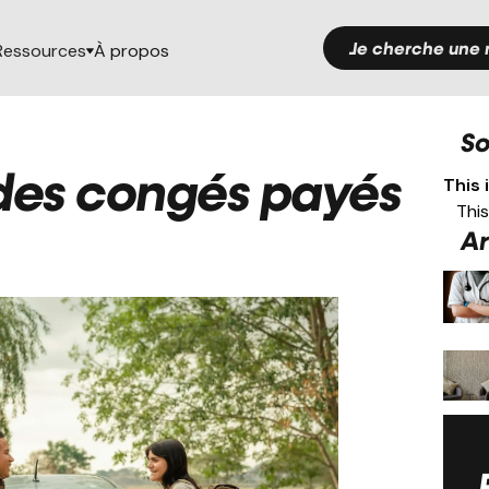
Je cherche une 
Ressources
À propos
S
des congés payés
This 
This
Ar