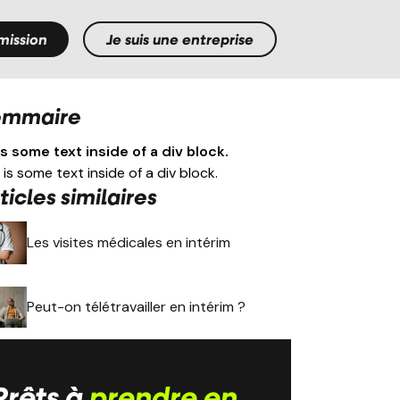
mission
Je suis une entreprise
ommaire
is some text inside of a div block.
 is some text inside of a div block.
ticles similaires
Les visites médicales en intérim
Peut-on télétravailler en intérim ?
Prêts à
prendre en