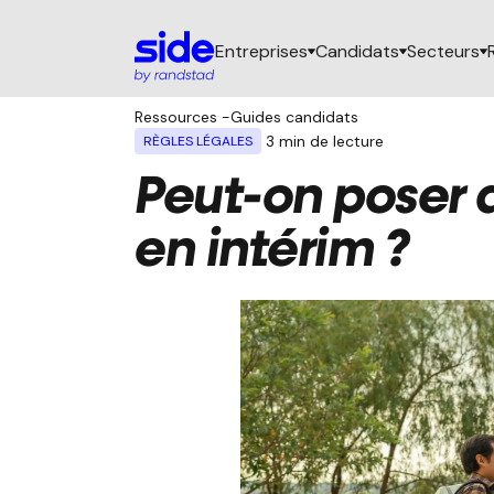
Entreprises
Candidats
Secteurs
Ressources
-
Guides candidats
3
min de lecture
RÈGLES LÉGALES
Peut-on poser 
en intérim ?